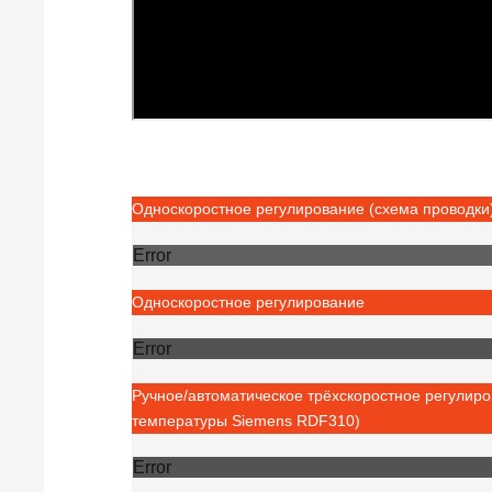
Односкоростное регулирование (схема проводки
Error
Односкоростное регулирование
Error
Ручное/автоматическое трёхскоростное регулиро
температуры Siemens RDF310)
Error