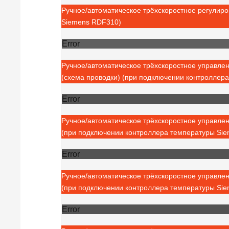
Ручное/автоматическое трёхскоростное регулир
Siemens RDF310)
Error
Ручное/автоматическое трёхскоростное управле
(схема проводки) (при подключении контроллер
Error
Ручное/автоматическое трёхскоростное управле
(при подключении контроллера температуры Si
Error
Ручное/автоматическое трёхскоростное управле
(при подключении контроллера температуры Si
Error