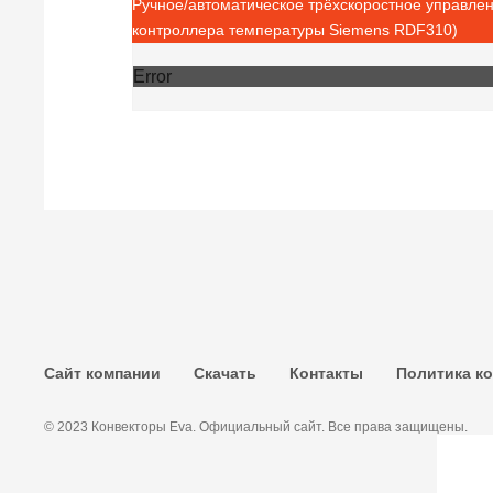
Ручное/автоматическое трёхскоростное управле
контроллера температуры Siemens RDF310)
Error
Сайт компании
Скачать
Контакты
Политика к
© 2023 Конвекторы Eva. Официальный сайт. Все права защищены.