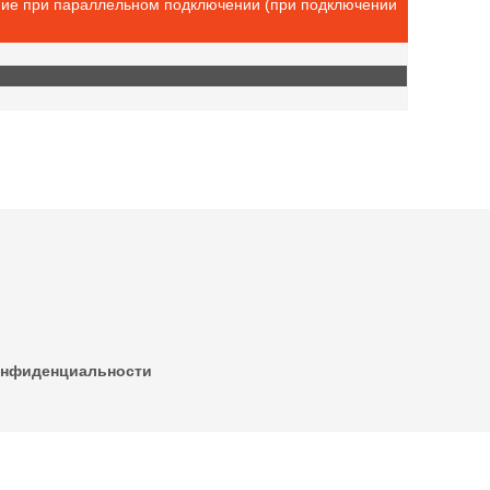
ние при параллельном подключении (при подключении
онфиденциальности