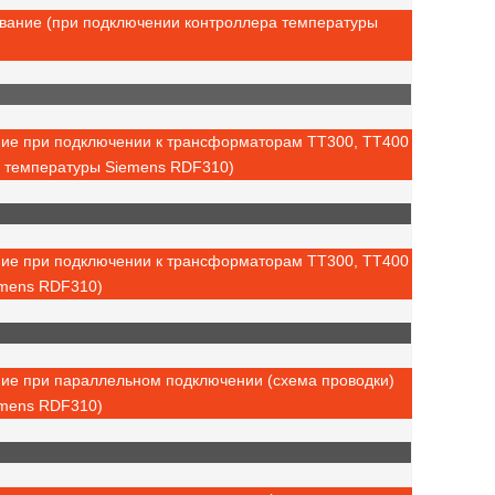
ование (при подключении контроллера температуры
ние при подключении к трансформаторам ТТ300, ТТ400
а температуры Siemens RDF310)
ние при подключении к трансформаторам ТТ300, ТТ400
emens RDF310)
ние при параллельном подключении (схема проводки)
emens RDF310)