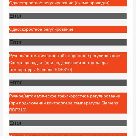
Односкоростное регулирование (схема проводки)
Error
Односкоростное регулирование
Error
Ручное/автоматическое трёхскоростное регулирование.
Cхема проводки. (при подключении контроллера
температуры Siemens RDF310)
Error
Ручное/автоматическое трёхскоростное регулирование
(при подключении контроллера температуры Siemens
RDF310)
Error