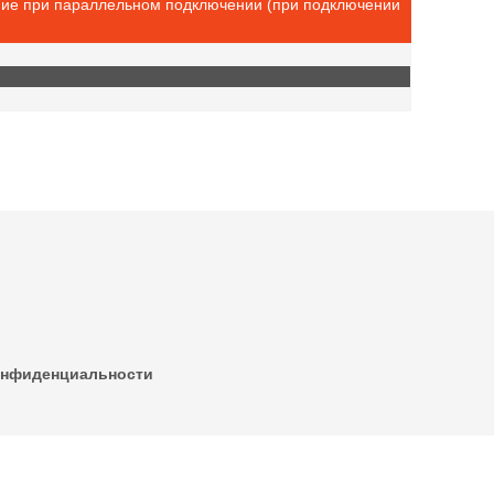
ние при параллельном подключении (при подключении
онфиденциальности