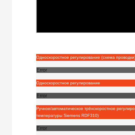
Односкоростное регулирование (схема проводки
Error
Односкоростное регулирование
Error
Ручное/автоматическое трёхскоростное регулиро
температуры Siemens RDF310)
Error