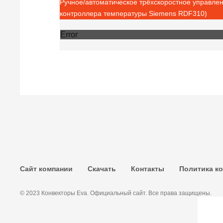
Ручное/автоматическое трёхскоростное управле
контроллера температуры Siemens RDF310)
Error
Сайт компании
Скачать
Контакты
Политика к
© 2023 Конвекторы Eva. Официальный сайт. Все права защищены.