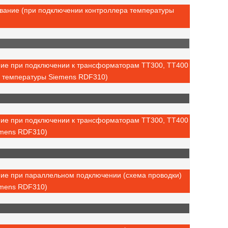
ование (при подключении контроллера температуры
ние при подключении к трансформаторам ТТ300, ТТ400
а температуры Siemens RDF310)
ние при подключении к трансформаторам ТТ300, ТТ400
emens RDF310)
ние при параллельном подключении (схема проводки)
emens RDF310)