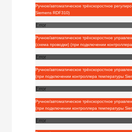
Ручное/автоматическое трёхскоростное регулир
Siemens RDF310)
Error
Ручное/автоматическое трёхскоростное управле
(схема проводки) (при подключении контроллер
Error
Ручное/автоматическое трёхскоростное управле
(при подключении контроллера температуры Si
Error
Ручное/автоматическое трёхскоростное управле
(при подключении контроллера температуры Si
Error