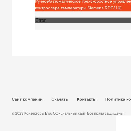
Ручное/автоматическое трёхскоростное управле
контроллера температуры Siemens RDF310)
Error
Сайт компании
Скачать
Контакты
Политика к
© 2023 Конвекторы Eva. Официальный сайт. Все права защищены.