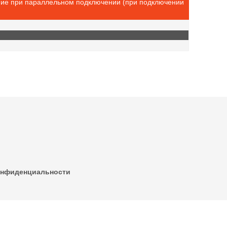
ние при параллельном подключении (при подключении
онфиденциальности