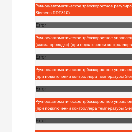
Ручное/автоматическое трёхскоростное регулир
Siemens RDF310)
Error
Ручное/автоматическое трёхскоростное управле
(схема проводки) (при подключении контроллер
Error
Ручное/автоматическое трёхскоростное управле
(при подключении контроллера температуры Si
Error
Ручное/автоматическое трёхскоростное управле
(при подключении контроллера температуры Si
Error