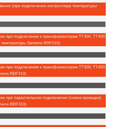
ование (при подключении контроллера температуры
ние при подключении к трансформаторам ТТ300, ТТ400
а температуры Siemens RDF310)
ние при подключении к трансформаторам ТТ300, ТТ400
emens RDF310)
ние при параллельном подключении (схема проводки)
emens RDF310)