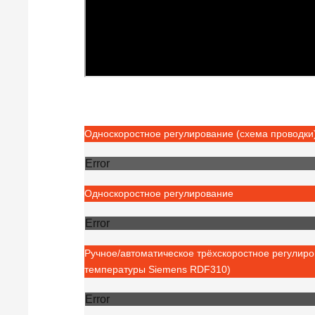
Односкоростное регулирование (схема проводки
Error
Односкоростное регулирование
Error
Ручное/автоматическое трёхскоростное регулиро
температуры Siemens RDF310)
Error