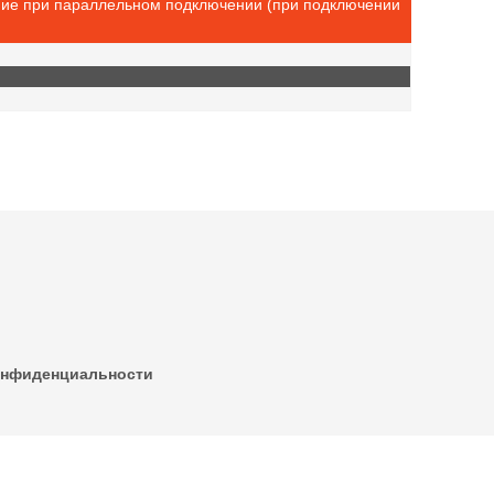
ние при параллельном подключении (при подключении
онфиденциальности