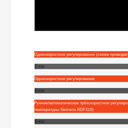
Односкоростное регулирование (схема проводки
Error
Односкоростное регулирование
Error
Ручное/автоматическое трёхскоростное регулиро
температуры Siemens RDF310)
Error