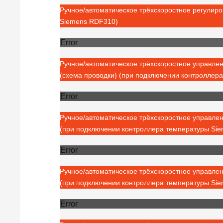
Ручное/автоматическое трёхскоростное регулир
Siemens RDF310)
Error
Ручное/автоматическое трёхскоростное управле
(схема проводки) (при подключении контроллер
Error
Ручное/автоматическое трёхскоростное управле
(при подключении контроллера температуры Si
Error
Ручное/автоматическое трёхскоростное управле
(при подключении контроллера температуры Si
Error