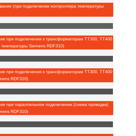
ование (при подключении контроллера температуры
ние при подключении к трансформаторам ТТ300, ТТ400
а температуры Siemens RDF310)
ние при подключении к трансформаторам ТТ300, ТТ400
emens RDF310)
ние при параллельном подключении (схема проводки)
emens RDF310)