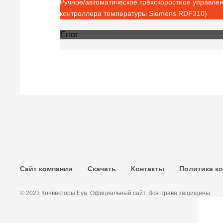
Ручное/автоматическое трёхскоростное управле
контроллера температуры Siemens RDF310)
Error
Сайт компании
Скачать
Контакты
Политика к
© 2023 Конвекторы Eva. Официальный сайт. Все права защищены.